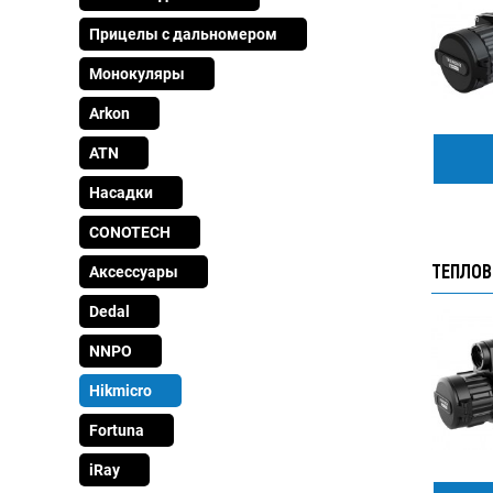
Прицелы с дальномером
Монокуляры
Arkon
ATN
Насадки
CONOTECH
ТЕПЛОВ
Аксессуары
Dedal
NNPO
Hikmicro
Fortuna
iRay