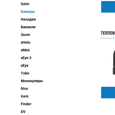
Saim
Камеры
Насадки
Бинокли
ТЕПЛОВ
Zoom
xHolo
xMini
xEye 3
xEye
Tube
Монокуляры
Rico
Geni
Finder
DV