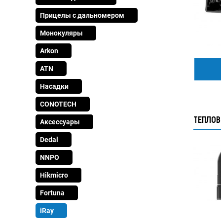
Прицелы с дальномером
Монокуляры
Arkon
ATN
Насадки
CONOTECH
ТЕПЛОВ
Аксессуары
Dedal
NNPO
Hikmicro
Fortuna
iRay