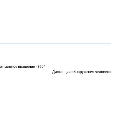
ия - 17.5° x 14°
ное вращение - 360°
бнаружения человека