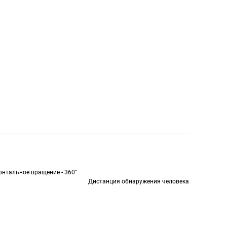
я - 22.9° x 18.4°
ное вращение - 360°
бнаружения человека