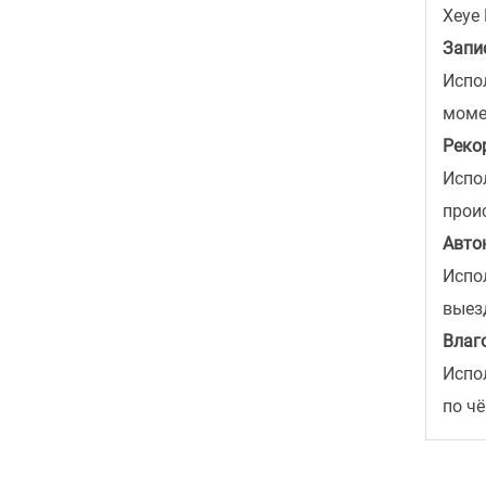
Xeye
Запи
Испо
моме
Рекор
Испо
прои
Авто
Испо
выез
Влаг
Испо
по ч