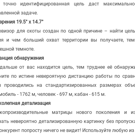
 точно идентифицированная цель даст максимально
авленной задаче.
зрения 19.5° x 14.7°
овизор для охоты создан по одной причине – найти цел
ия и чем больший охват территории вы получаете, те
ешной темноте.
анция обнаружения
дальше от вас находится цель, тем труднее её обнаружи
чите по истине невероятную дистанцию работы по сравн
ы проводились на стандартизированных размерах объ
обиль - 1762 м, человек - 697 м, кабан - 615 м.
колепная детализация
копроизводительные матрицы нового поколения и и
чать невероятно детализированную картинку без пропуска
конкурент попросту ничего не видит! Используйте любую из