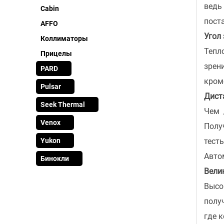
ведь
Cabin
пост
AFFO
Угол 
Коллиматоры
Тепл
Прицелы
зрен
PARD
кром
Pulsar
Дист
Seek Thermal
Чем 
Venox
Полу
Yukon
тест
Автом
Бинокли
Вели
Высо
полу
где 