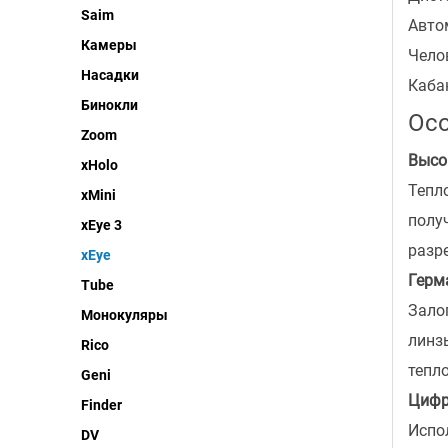
Saim
Авто
Камеры
Чело
Насадки
Каба
Бинокли
Осо
Zoom
Высо
xHolo
Тепл
xMini
полу
xEye 3
разр
xEye
Герм
Tube
Зало
Монокуляры
линз
Rico
тепл
Geni
Цифро
Finder
Испо
DV