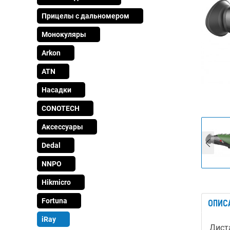
Прицелы с дальномером
Монокуляры
Arkon
ATN
Насадки
CONOTECH
Аксессуары
Dedal
NNPO
Hikmicro
Fortuna
ОПИС
iRay
Дист