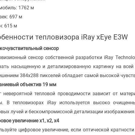
мобиль: 1762 м
век: 697 м
н: 615 м
бенности тепловизора iRay xEye E3W
кочувствительный сенсор
овизионный сенсор собственной разработки iRay Technol
чать насыщенную и детализированную картинку на всей
ешением 384x288 пикселей обладает самой высокой чувст
аниевый объектив 19 мм
г невероятной тепловой проводимости зависит от матер
ы. В тепловизорах iRay используется высоко очищенн
овых лучей и бескомпромиссной детализации изображения
вое увеличение x1, x2, x4
льзуйте цифровое увеличение, если оптической кратности