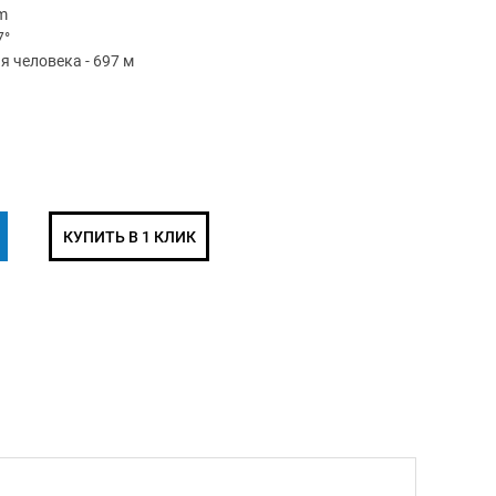
m
7°
 человека - 697 м
КУПИТЬ В 1 КЛИК